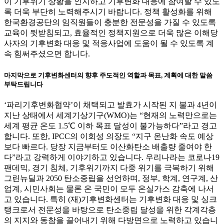
이 기후위기 상황을 인지하고 기후변화 대응에 참여할 수 있도
록 더욱 부단히 노력해주시기 바랍니다. 정책 활성화를 위해
한국환경공단의 임직원들이 충분한 전문성을 가질 수 있도록
교육이 뒷받침되고, 효율적인 정책지원으로 더욱 많은 이해당
사자의 기후변화 대응 및 적응사업에 도움이 될 수 있도록 계
속 힘써주셨으면 합니다.
마지막으로 기후변화센터의 향후 주도적인 역할과 목표, 계획에 대한 말씀
부탁드립니다
‘파리기후변화협약’이 채택되고 발효가 시작된 지 불과 4년이
지난 상태에서 세계기상기구(WMO)는 “현재의 노력만으로는
세계 평균 온도 1.5℃ 이하 목표 달성이 불가능하다”라고 경고
합니다. 또한, IPCC의 이회성 의장도 “지구 온난화 속도 예상
보다 빠르다. 당장 지금부터도 이산화탄소 배출량 줄여야 한
다”라고 강력하게 이야기하고 있습니다. 우리나라는 코로나19
팬데믹, 경기 침체, 기후위기까지 다중 위기를 극복하기 위해
그린뉴딜과 2050 탄소중립을 선언하며, 정부, 학계, 연구계, 산
업계, 시민사회는 물론 온 국민이 모두 온실가스 감축에 나서
고 있습니다. 특히 (재)기후변화센터는 기후변화 대응 및 싱크
탱크로서 전문성을 바탕으로 탄소중립 달성을 위한 각계각층
의 지지와 동참을 끌어내기 위해 다방면으로 노력하고 있습니