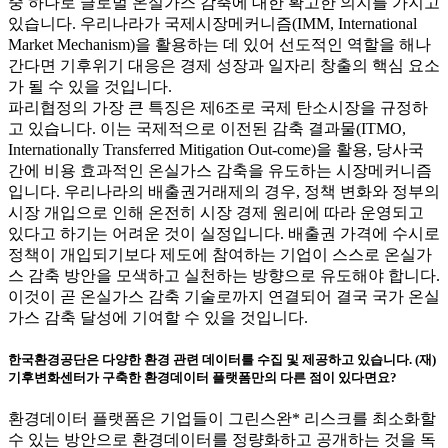
중 하나로 글로벌 온실가스 감축에 대한 확고한 의지를 가지고
있습니다. 우리나라가 국제시장메커니즘(IMM, International
Market Mechanism)을 활용하는 데 있어 선도적인 역할을 해나
간다면 기후위기 대응은 경제 성장과 일자리 창출의 핵심 요소
가 될 수 있을 것입니다.
파리협정의 가장 큰 특징은 제6조로 국제 탄소시장을 규정하
고 있습니다. 이는 국제적으로 이전된 감축 결과물(ITMO,
Internationally Transferred Mitigation Out-come)을 활용, 당사국
간에 비용 효과적인 온실가스 감축을 유도하는 시장메커니즘
입니다. 우리나라의 배출권거래제의 경우, 정책 변화와 정부의
시장 개입으로 인해 온전히 시장 경제 원리에 따라 운영되고
있다고 하기는 어려운 것이 실정입니다. 배출권 가격에 수시로
정책이 개입되기보다 제도에 참여하는 기업이 스스로 온실가
스 감축 방안을 모색하고 실천하는 방향으로 유도해야 합니다.
이것이 곧 온실가스 감축 기술로까지 연결되어 결국 국가 온실
가스 감축 달성에 기여할 수 있을 것입니다.
한국환경공단은 다양한 환경 관련 데이터를 수집 및 제공하고 있습니다. (재)
기후변화센터가 구축한 환경데이터 플랫폼만의 다른 점이 있다면요?
환경데이터 플랫폼은 기업들이 그린스완
*
리스크를 최소화할
수 있는 방안으로 환경데이터를 정량화하고 공개하는 것을 독