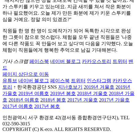
"깨지지만 않으면 정말 오래도록 간직할 수 있을 것 같아요. 제
가 스투키를 키우고 있는데요. 지금 새끼를 쳐서 작은 화분이
하나 필요했어요. 오늘 제가 만든 화분에 제가 키운 스투키를
심을 거예요. 정말 의미 있겠죠?"
직원들 한 명 한 명이 도예작가가 되어 독특한 시각으로 완성
한 그릇이 참으로 멋스럽다. 체험을 모두 끝낸 직원들은 '나중
에 다른 작품도 꼭 만들어 보고 싶다'며 다음을 기약했다. 오늘
체험이 직원들에게 행복한 추억으로 남길 기대해본다.
기사 스크랩
페이스북
네이버 블로그
카카오스토리
트위터
밴
드
페이지 상단으로 이동
유튜브
네이버 블로그
페이스북
트위터
인스타그램
카카오스
토리
↑ 한국환경공단 SNS
지난호보기
2019년 겨울호
2019년
가을호
2019년 여름호
2019년 봄호
2018년 겨울호
2018년 가을
호
2018년 여름호
2018년 봄호
2017년 겨울호
2017년 가을호
2017년 여름호
2017년 봄호
인천광역시 서구 환경로 42(경서동 종합환경연구단지), TEL
032-590-3015
COPYRIGHT (C) K-eco. ALL RIGHTS RESERVED.