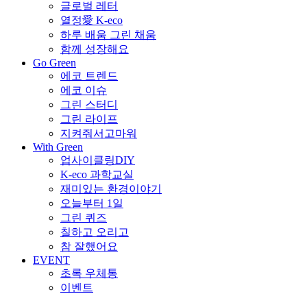
글로벌 레터
열정愛 K-eco
하루 배움 그린 채움
함께 성장해요
Go Green
에코 트렌드
에코 이슈
그린 스터디
그린 라이프
지켜줘서고마워
With Green
업사이클링DIY
K-eco 과학교실
재미있는 환경이야기
오늘부터 1일
그린 퀴즈
칠하고 오리고
참 잘했어요
EVENT
초록 우체통
이벤트