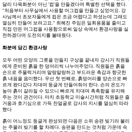
달리 다육화분이 아닌 '컵'을 만들겠다며 특별한 선택을 했다.
"처음부터 사무실에서 사용할 머그컵을 만들고 싶었어요. 강
사님께서 초보자들에게 컵은 조금 어렵다고 하셨는데 그래도
열심히 만들어 보려고요." 최혜진 주임은 일회용품을 줄이고
직접 만든 머그컵을 사용함으로써 일상 속에서 환경사랑을 실
천하겠다며 도전의지를 불태웠다.
화분에 담긴 환경사랑
모두 어떤 모양의 그릇을 만들지 구상을 끝내자 강사가 직원들
에게 준비된 흙을 한 덩어리씩 나누어주었다. 직원들은 흙을
손으로 주물럭거리며 말랑말랑하고 부드러운 촉감과 향긋한
흙 내음을 음미했다. 우선 첫 번째로, 흙덩어리를 양손으로 빠
르게 왔다갔다 치대며 둥글게 만들어줘야 한다. 손의 온도가
높아 흙이 갈라질 수 있으니 빠르게 치대며 촉촉함을 유지해
주는 것이 관건이다. 마치 초등학교 미술시간처럼 직원들은 즐
거움과 호기심으로 가득 찬얼굴로 강사의 지시를 열심히 따라
했다
흙이 어느정도 둥글게 완성되면 다음은 소위 송편 빚기라 불리
는 주물러 빚기를 할 차례다. 송편을 만드는 것처럼 가운데 속