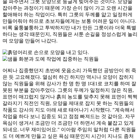
을 파주면서 그릇 모양으로 둥글게 빚어주는 것이다. 모양을
잡아주는 과정이기 때문에 가장 손이 많이 가고 오랜 시간을
할애해야 하는 작업이다. 특히 그릇의 두께를 얇고 일정하게
만들어줘야 하므로 초보자들에게는 보통 어려운 일이 아니다.
비록 울퉁불퉁하고 투박하지만 내가 만든 그릇이라 더욱 특별
하다는 생각 때문인지, 직원들은 서툰 손길을 정성스럽게 놀리
며 모양을 만들어 나갔다.
어찌나 집중했던지 초반에 웃음소리 가득했던 공방안이 쥐 죽
은 듯 고요해졌다. 열심히 하긴 하지만 역시나 모양이 잡히지
않는 직원들을 위해 강사가 한 명 한 명 1대1로 코치를 하며 잘
못된 부분을 잡아주었다. 그릇의 두께가 일정하지 않은 직원,
표면이 매끄럽지 않거나 흙의 농도를 맞추지 못해 표면이 쩍쩍
갈라지기 직전인 직원, 모양을 제대로 잡지 못 하는 직원들의
작품도 강사의 지도 아래 새로 태어나기 시작했다. "계속해서
작업을 하다 보니 집중도 되고 점점 빠져드는 것 같아요. 자꾸
욕심이 생겨서 조금만 더 조금만 더 하면서 계속 붙잡고 있게
되네요. 너무 재미있어요." 이아람 주임의 말처럼 다른 직원들
도 더 예쁘게 만들고 싶은 욕심 때문인지 시간이 지나도 좀처