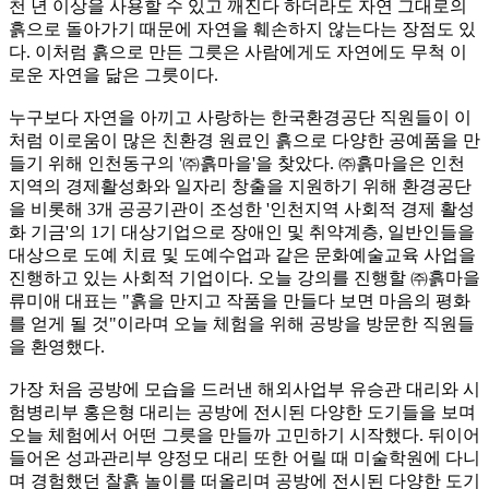
천 년 이상을 사용할 수 있고 깨진다 하더라도 자연 그대로의
흙으로 돌아가기 때문에 자연을 훼손하지 않는다는 장점도 있
다. 이처럼 흙으로 만든 그릇은 사람에게도 자연에도 무척 이
로운 자연을 닮은 그릇이다.
누구보다 자연을 아끼고 사랑하는 한국환경공단 직원들이 이
처럼 이로움이 많은 친환경 원료인 흙으로 다양한 공예품을 만
들기 위해 인천동구의 '㈜흙마을'을 찾았다. ㈜흙마을은 인천
지역의 경제활성화와 일자리 창출을 지원하기 위해 환경공단
을 비롯해 3개 공공기관이 조성한 '인천지역 사회적 경제 활성
화 기금'의 1기 대상기업으로 장애인 및 취약계층, 일반인들을
대상으로 도예 치료 및 도예수업과 같은 문화예술교육 사업을
진행하고 있는 사회적 기업이다. 오늘 강의를 진행할 ㈜흙마을
류미애 대표는 "흙을 만지고 작품을 만들다 보면 마음의 평화
를 얻게 될 것"이라며 오늘 체험을 위해 공방을 방문한 직원들
을 환영했다.
가장 처음 공방에 모습을 드러낸 해외사업부 유승관 대리와 시
험병리부 홍은형 대리는 공방에 전시된 다양한 도기들을 보며
오늘 체험에서 어떤 그릇을 만들까 고민하기 시작했다. 뒤이어
들어온 성과관리부 양정모 대리 또한 어릴 때 미술학원에 다니
며 경험했던 찰흙 놀이를 떠올리며 공방에 전시된 다양한 도기